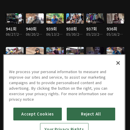
941회
940회
939회
938회
937회
936회
06/27/2026 • 48분
06/20/2026 • 49분
06/13/2026 • 49분
05/30/2026 • 48분
05/23/2026 • 49분
05/16/2026 • 49분
935회
934회
933회
932회
931회
930회
05/09/2026 • 49분
05/02/2026 • 49분
04/25/2026 • 49분
04/18/2026 • 49분
04/11/2026 • 49분
03/21/2026 • 49분
We process your personal information to measure and
improve our sites and service, to assist our marketing
campaigns and to provide personalised content and
advertising. By clicking the button on the right, you can
exercise your privacy rights. For more information see our
929회
928회
927회
926회
925회
924회
privacy notice
03/14/2026 • 49분
03/07/2026 • 49분
02/28/2026 • 49분
02/21/2026 • 49분
02/14/2026 • 48분
02/07/2026 • 49분
Accept Cookies
Reject All
923회
922회
921회
920회
919회
918회
Your Privacy Rights