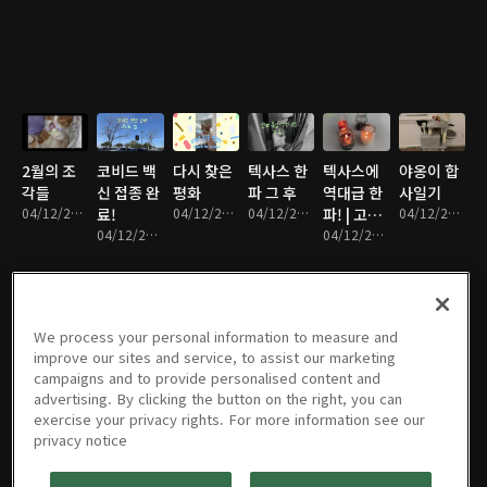
2월의 조
코비드 백
다시 찾은
텍사스 한
텍사스에
야옹이 합
각들
신 접종 완
평화
파 그 후
역대급 한
사일기
04/12/2021 • 11분
료!
04/12/2021 • 7분
04/12/2021 • 8분
파! | 고립
04/12/2021 • 9분
04/12/2021 • 4분
일기
04/12/2021 • 10분
We process your personal information to measure and
우리집 고
2주급 받
잘가
소소하지
11월 일기
1박2일 달
improve our sites and service, to assist our marketing
양이의 이
는 날 우리
2020, 어
만 행복한
| 2020
라스 여행
campaigns and to provide personalised content and
상한 취미
의 루틴
서와
우리의 연
04/05/2021 • 20분
일기
advertising. By clicking the button on the right, you can
04/12/2021 • 6분
04/05/2021 • 6분
2021!
04/05/2021 • 15분
말
04/05/2021 • 28분
04/05/2021 • 11분
exercise your privacy rights. For more information see our
privacy notice