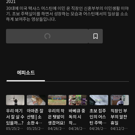
2021
30대에 미국 텍사스 어스틴에 이민 온 직장인 신혼부부의 이민생활 이야
기. 초보 주택살이를 하면서 성장하는 모습과 어스틴에서의 일상을 소소
하게 보여주는 영상들입니다.
에피소드
우리 여기
아마존 잘
우리의 작
바베큐 중
초보 집주
직장인 부
서 잘 살 수
산템 | 소
은 텃밭이
독의 시
인의 어스
부의 알찬
있을까...?
소한 4월
생겼어요!
작...
틴 주택살
휴일
05/25/2021 • 11분
일상
05/25/2021 • 17분
04/26/2021 • 10분
04/26/2021 • 9분
이 EP5
04/26/2021 • 9분
04/12/2021 • 12분