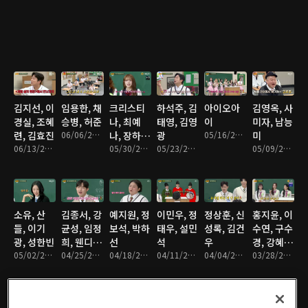
베니
김지선, 이
임용한, 채
크리스티
하석주, 김
아이오아
김영옥, 사
경실, 조혜
승병, 허준
나, 최예
태영, 김영
이
미자, 남능
련, 김효진
06/06/2026 • 1시간 30분
나, 장하
광
05/16/2026 • 1시간 29분
미
06/13/2026 • 1시간 29분
오, 한유진
05/30/2026 • 1시간 31분
05/23/2026 • 1시간 31분
05/09/2026 • 1시간 30분
소유, 산
김종서, 강
예지원, 정
이민우, 정
정상훈, 신
홍지윤, 이
들, 이기
균성, 임정
보석, 박하
태우, 설민
성록, 김건
수연, 구수
광, 성한빈
희, 웬디,
선
석
우
경, 강혜
05/02/2026 • 1시간 32분
김재환
04/25/2026 • 1시간 30분
04/18/2026 • 1시간 28분
04/11/2026 • 1시간 35분
04/04/2026 • 1시간 28분
연, 김태
03/28/2026 • 1시간 29분
연, 솔지