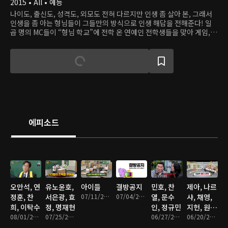
2015 • All • 예능
나이도, 출신도, 성격도, 외모도 전혀 다르지만 인생 좀 살아 본, 그래서
인생을 좀 아는 형님들이 그들만의 방식으로 인생 해답을 전해준다! 일
곱 명의 MC들이 “형님 학교”에 전학 온 연예인 전학생들을 맞아 게임,
퀴즈, 콩트 등 여러가지 코너를 진행하는 버라이어티 프로그램.
에피소드
오만석, 연
유노윤호,
아이들
결방공지
민호, 찬
제아, 나르
정훈, 찬
서은광, 효
07/11/2026 • 1시간 29분
07/04/2026 • 1분
열, 문수
샤, 채영,
희, 이탁수
정, 명재현
인, 정규민
지헌, 원
08/01/2026 • 1시간 29분
07/25/2026 • 1시간 30분
06/27/2026 • 1시간 29분
이, 미나
06/20/2026 • 1시간 28분
미, 이현,