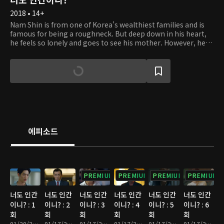
2018 • 14+
Nam Shin is from one of Korea's wealthiest families and is
famous for being a roughneck. But deep down in his heart,
he feels so lonely and goes to see his mother. However, he
finds out that his mother was with an AI robot who looks just
like him. Nam Shin gets in an accident, and the AI robot,
Namsin \u2162, takes his place and gets out to the world.
While doing so, he meets So Bong, Nam Shin's personal
bodyguard. With troublemaker So Bong, Namsin \u2162
becomes the surrogate and pretends to be a real human.
에피소드
PREMIUM
PREMIUM
PREMIUM
PREMIUM
너도 인간
너도 인간
너도 인간
너도 인간
너도 인간
너도 인간
이니? : 1
이니? : 2
이니? : 3
이니? : 4
이니? : 5
이니? : 6
회
회
회
회
회
회
01/20/2023 • 34분
01/17/2025 • 29분
01/17/2025 • 35분
01/17/2025 • 27분
01/17/2025 • 32분
01/17/2025 • 32분