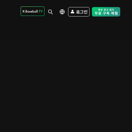
로그인
Free Trial - Sk