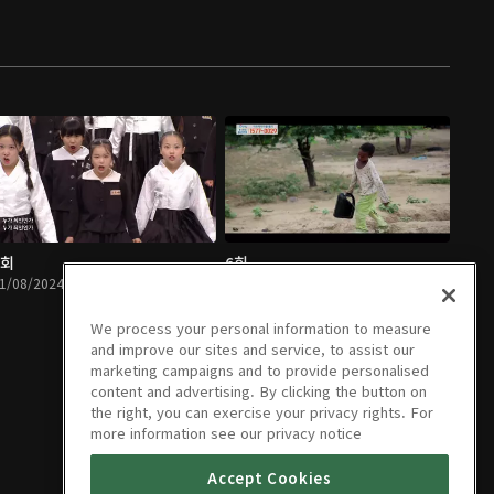
5회
6회
1/08/2024 • 1시간 3분
11/08/2024 • 3시간 41분
We process your personal information to measure
and improve our sites and service, to assist our
marketing campaigns and to provide personalised
content and advertising. By clicking the button on
the right, you can exercise your privacy rights. For
more information see our privacy notice
Accept Cookies