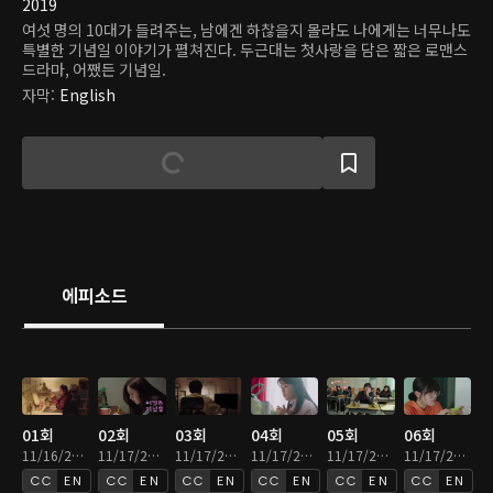
2019
여섯 명의 10대가 들려주는, 남에겐 하찮을지 몰라도 나에게는 너무나도
특별한 기념일 이야기가 펼쳐진다. 두근대는 첫사랑을 담은 짧은 로맨스
드라마, 어쨌든 기념일.
자막
:
English
에피소드
01회
02회
03회
04회
05회
06회
11/16/2020 • 8분
11/17/2020 • 7분
11/17/2020 • 5분
11/17/2020 • 7분
11/17/2020 • 7분
11/17/2020 • 7분
EN
EN
EN
EN
EN
EN