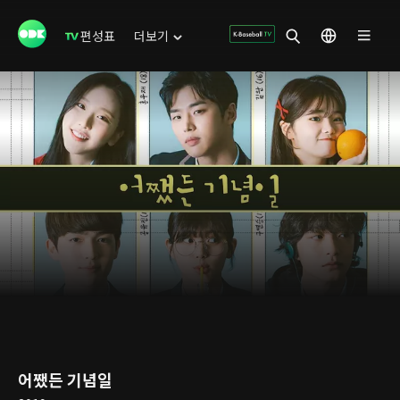
편성표
더보기
어쨌든 기념일