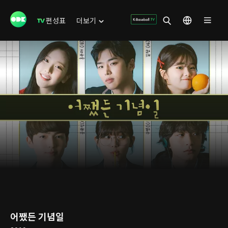
편성표
더보기
어쨌든 기념일