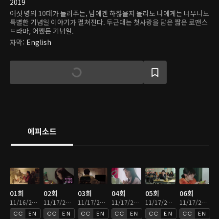
2019
여섯 명의 10대가 들려주는, 남에겐 하찮을지 몰라도 나에게는 너무나도
특별한 기념일 이야기가 펼쳐진다. 두근대는 첫사랑을 담은 짧은 로맨스
드라마, 어쨌든 기념일.
자막
:
English
에피소드
01회
02회
03회
04회
05회
06회
11/16/2020 • 8분
11/17/2020 • 7분
11/17/2020 • 5분
11/17/2020 • 7분
11/17/2020 • 7분
11/17/2020 • 7분
EN
EN
EN
EN
EN
EN