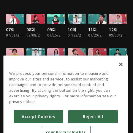
07회
08회
09회
10회
11회
12회
07/01/2025 • 41분
07/08/2025 • 42분
07/15/2025 • 40분
07/22/2025 • 40분
07/29/2025 • 40분
09/09/2025 • 40분
13회
14회
15회
16회
17회
18회
09/16/2025 • 40분
09/23/2025 • 40분
09/30/2025 • 40분
10/14/2025 • 40분
10/21/2025 • 40분
10/28/2025 • 40분
We process your personal information to measure and
improve our sites and service, to assist our marketing
campaigns and to provide personalised content and
advertising. By clicking the button on the right, you can
exercise your privacy rights. For more information see our
19회
20회
21회
22회
23회
24회
privacy notice
11/04/2025 • 40분
11/11/2025 • 40분
11/18/2025 • 40분
11/25/2025 • 40분
12/02/2025 • 40분
12/09/2025 • 40분
Accept Cookies
Reject All
25회
26회
27회
28회
29회
30회
Your Privacy Rights