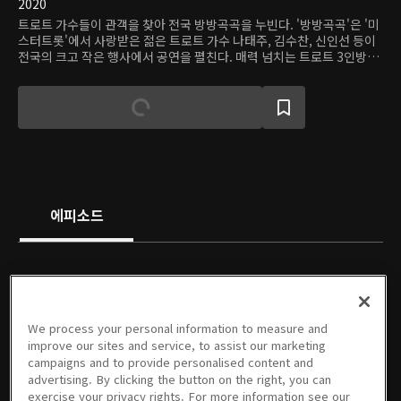
2020
트로트 가수들이 관객을 찾아 전국 방방곡곡을 누빈다. '방방곡곡'은 '미
스터트롯'에서 사랑받은 젊은 트로트 가수 나태주, 김수찬, 신인선 등이
전국의 크고 작은 행사에서 공연을 펼친다. 매력 넘치는 트로트 3인방이
선사할 에너지 넘치는 무대가 즐거움을 선사할 것이다. 신봉선과 유재환
이 진행을 맡는다.
에피소드
We process your personal information to measure and
01회
02회
03회
04회
05회
06회
improve our sites and service, to assist our marketing
10/18/2020 • 46분
10/25/2020 • 48분
11/01/2020 • 47분
11/08/2020 • 48분
11/15/2020 • 47분
11/22/2020 • 49분
campaigns and to provide personalised content and
advertising. By clicking the button on the right, you can
exercise your privacy rights. For more information see our