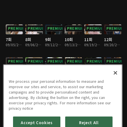
PREMIUM
PREMIUM
PREMIUM
PREMIUM
PREMIUM
PREMIUM
7회
8회
9회
10회
11회
12회
09/05/2015 • 1시간 3분
09/06/2015 • 1시간 3분
09/12/2015 • 1시간 3분
09/13/2015 • 1시간 3분
09/19/2015 • 1시간 4분
09/20/2015 • 1시간 3분
PREMIUM
PREMIUM
PREMIUM
PREMIUM
PREMIUM
PREMIUM
13회
14회
15회
16회
17회
18회
09/26/2015 • 1시간 5분
09/27/2015 • 1시간 6분
10/03/2015 • 1시간 6분
10/04/2015 • 1시간 6분
10/10/2015 • 1시간 5분
10/11/2015 • 1시간 6분
We process your personal information to measure and
improve our sites and service, to assist our marketing
campaigns and to provide personalised content and
PREMIUM
PREMIUM
PREMIUM
PREMIUM
PREMIUM
PREMIUM
advertising. By clicking the button on the right, you can
exercise your privacy rights. For more information see our
19회
20회
21회
22회
23회
24회
privacy notice
10/17/2015 • 1시간 1분
10/18/2015 • 1시간 5분
10/24/2015 • 1시간 6분
10/25/2015 • 1시간 5분
10/31/2015 • 1시간 6분
11/01/2015 • 1시간 6분
Accept Cookies
Reject All
PREMIUM
PREMIUM
PREMIUM
PREMIUM
PREMIUM
PREMIUM