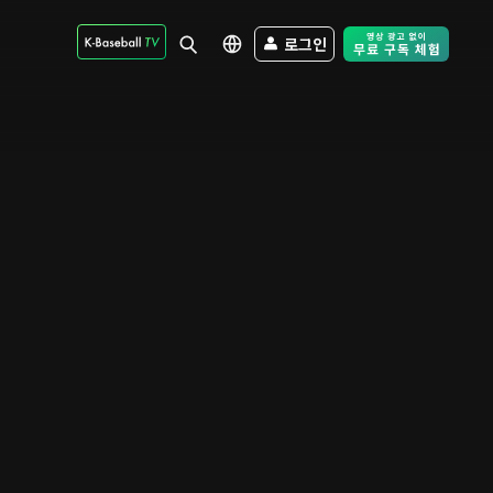
로그인
Free Trial - Sk