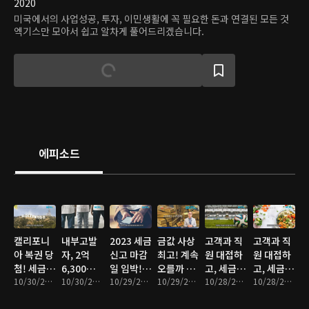
2020
미국에서의 사업성공, 투자, 이민생활에 꼭 필요한 돈과 연결된 모든 것
엑기스만 모아서 쉽고 알차게 풀어드리겠습니다.
에피소드
캘리포니
내부고발
2023 세금
금값 사상
고객과 직
고객과 직
아 복권 당
자, 2억
신고 마감
최고! 계속
원 대접하
원 대접하
첨! 세금
6,300만
일 임박!
오를까 이
고, 세금
고, 세금
얼마나 내
10/30/2024 • 4분
달러 회수
10/30/2024 • 5분
신고 전 꼭
10/29/2024 • 5분
제 떨어질
10/29/2024 • 11분
혜택까지
10/28/2024 • 4분
혜택까지
10/28/2024 • 4분
야 할까?
사건의 비
알아야 할
까
챙기자! 2
챙기자! 1