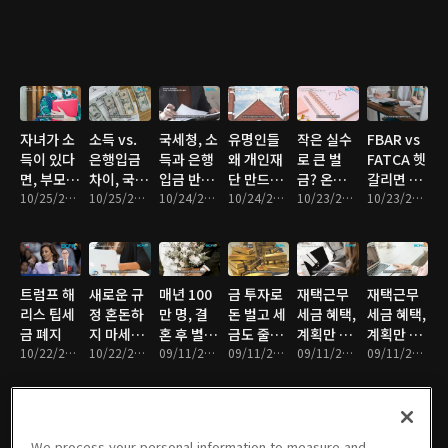
밀
팁과 유의
사항
자녀가 소
소득 vs.
국세청, 소
유명인들
작은 실수
FBAR vs
득이 있다
은행입금
득과 은행
왜 개인재
로 큰 벌
FATCA 헷
면, 부모가
차이, 국세
입금 반드
단 만드
금? 온라
갈리면 벌
꼭 챙겨야
10/25/2024 • 4분
청 질문 이
10/25/2024 • 4분
시 본다
10/24/2024 • 4분
나?
10/24/2024 • 5분
인 세금 납
10/23/2024 • 5분
금 폭탄!
10/23/2024 • 4분
한다
렇게 대비!
부
트럼프 해
새로운 규
매년 100
금 투자로
재택근무
재택근무
리스 팁세
정 혼돈하
만 명, 결
돈 벌고 세
세금 혜택,
세금 혜택,
금 폐지
지 마세요.
혼 후 별도
금도 줄이
계획만 잘
계획만 잘
10/22/2024 • 7분
놓치면 벌
10/22/2024 • 4분
세금보고
09/11/2024 • 4분
자!
09/11/2024 • 5분
하면 가능!
09/11/2024 • 4분
하면 가능!
09/11/2024 • 4분
금!
선택 이유
2편
는?
We process your personal information to measure and