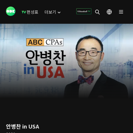
편성표
더보기
안병찬 in USA