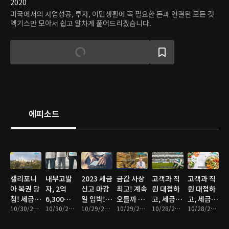
2020
미국에서의 사업성공, 투자, 이민생활에 꼭 필요한 돈과 연결된 모든 것
엑기스만 모아서 쉽고 알차게 풀어드리겠습니다.
에피소드
캘리포니
내부고발
2023 세금
금값 사상
고객과 직
고객과 직
아 복권 당
자, 2억
신고 마감
최고! 계속
원 대접하
원 대접하
첨! 세금
6,300만
일 임박!
오를까 이
고, 세금
고, 세금
얼마나 내
10/30/2024 • 4분
달러 회수
10/30/2024 • 5분
신고 전 꼭
10/29/2024 • 5분
제 떨어질
10/29/2024 • 11분
혜택까지
10/28/2024 • 4분
혜택까지
10/28/2024 • 4분
야 할까?
사건의 비
알아야 할
까
챙기자! 2
챙기자! 1