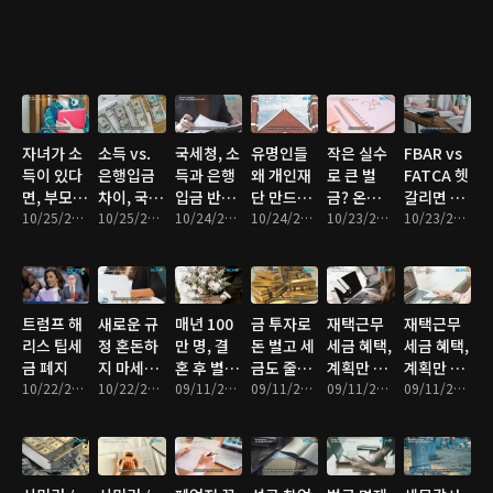
밀
팁과 유의
사항
자녀가 소
소득 vs.
국세청, 소
유명인들
작은 실수
FBAR vs
득이 있다
은행입금
득과 은행
왜 개인재
로 큰 벌
FATCA 헷
면, 부모가
차이, 국세
입금 반드
단 만드
금? 온라
갈리면 벌
꼭 챙겨야
10/25/2024 • 4분
청 질문 이
10/25/2024 • 4분
시 본다
10/24/2024 • 4분
나?
10/24/2024 • 5분
인 세금 납
10/23/2024 • 5분
금 폭탄!
10/23/2024 • 4분
한다
렇게 대비!
부
트럼프 해
새로운 규
매년 100
금 투자로
재택근무
재택근무
리스 팁세
정 혼돈하
만 명, 결
돈 벌고 세
세금 혜택,
세금 혜택,
금 폐지
지 마세요.
혼 후 별도
금도 줄이
계획만 잘
계획만 잘
10/22/2024 • 7분
놓치면 벌
10/22/2024 • 4분
세금보고
09/11/2024 • 4분
자!
09/11/2024 • 5분
하면 가능!
09/11/2024 • 4분
하면 가능!
09/11/2024 • 4분
금!
선택 이유
2편
는?