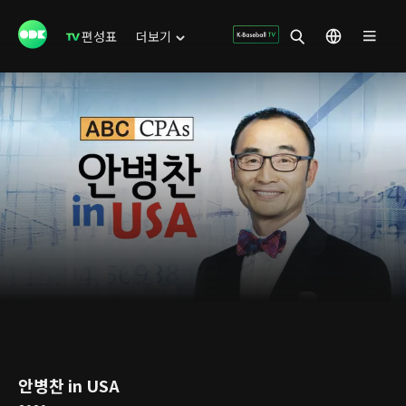
편성표
더보기
안병찬 in USA