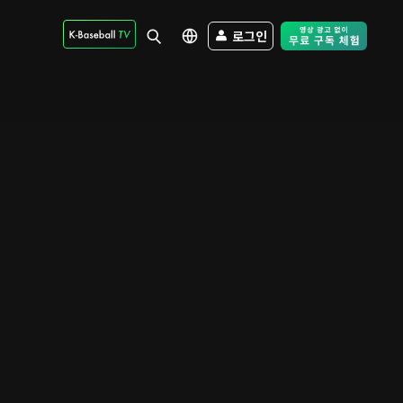
로그인
Free Trial - Sk