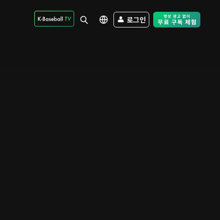
로그인
Free Trial - Sk