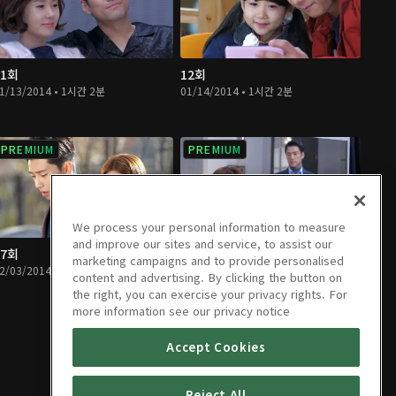
11회
12회
1/13/2014 • 1시간 2분
01/14/2014 • 1시간 2분
PREMIUM
PREMIUM
We process your personal information to measure
and improve our sites and service, to assist our
17회
18회
marketing campaigns and to provide personalised
2/03/2014 • 1시간 4분
02/04/2014 • 1시간 4분
content and advertising. By clicking the button on
the right, you can exercise your privacy rights. For
more information see our privacy notice
Accept Cookies
Reject All