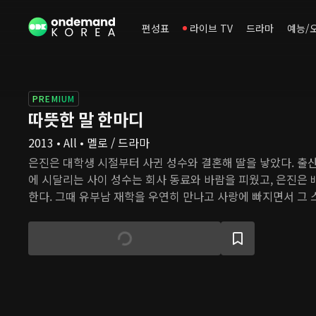
편성표
라이브 TV
드라마
예능/
PREMIUM
따뜻한 말 한마디
2013 • All • 멜로 / 드라마
은진은 대학생 시절부터 사귄 성수와 결혼해 딸을 낳았다. 출
에 시달리는 사이 성수는 회사 동료와 바람을 피웠고, 은진은
한다. 그때 유부남 재학을 우연히 만나고 사랑에 빠지면서 그
다. 재학은 부모님이 정해준 미경과 결혼해 아이를 낳고 가정을 
졌기에 아내를 사랑하지 않아도 이대로 괜찮다고 생각하는데,
서 열렬한 사랑에 빠진다. 두 사람의 관계가 깊어갈수록 은진
책감에 시달리고, 재학은 은진을 사랑하면서도 자신의 손에 있
않으려 한다.