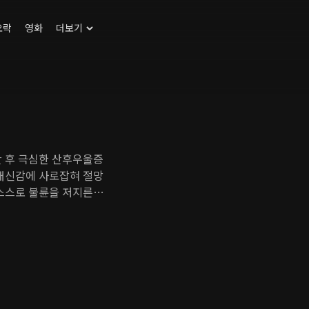
오락
영화
더보기
산 후 극심한 산후우울증
 배신감에 사로잡혀 절망
 스스로 불륜을 저지른
꾸렸다. 모든 걸 다 가
 해맑은 은진을 만나면
은 불륜을 저지른다는 죄
는 어느 것도 포기하지