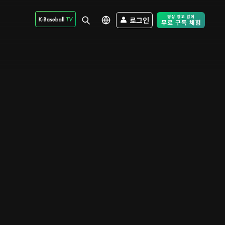
로그인
Free Trial - Sk