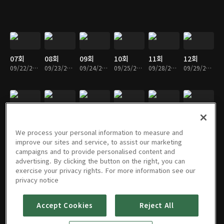
07회
08회
09회
10회
11회
12회
09/22/2020 • 13분
09/23/2020 • 13분
09/24/2020 • 13분
09/25/2020 • 13분
09/28/2020 • 13분
09/29/2020 • 13분
13회
14회
15회
16회
17회
18회
09/30/2020 • 13분
10/01/2020 • 13분
10/02/2020 • 13분
10/05/2020 • 13분
10/06/2020 • 13분
10/07/2020 • 13분
We process your personal information to measure and
improve our sites and service, to assist our marketing
campaigns and to provide personalised content and
advertising. By clicking the button on the right, you can
exercise your privacy rights. For more information see our
19회
20회
21회
22회
23회
24회
privacy notice
10/08/2020 • 13분
10/09/2020 • 13분
10/12/2020 • 13분
10/13/2020 • 13분
10/14/2020 • 13분
10/15/2020 • 13분
Accept Cookies
Reject All