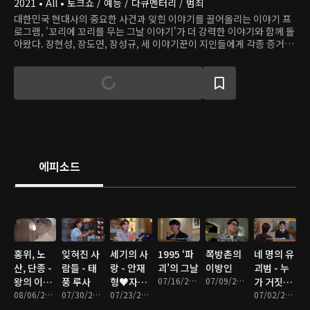
2021 • All • 토크쇼 / 예능 / 다큐멘터리 / 범죄
대한민국 현대사의 중요한 사건과 잊힌 이야기를 끌어올리는 이야기 프
로그램, '꼬리에 꼬리를 무는 그날 이야기'가 더 강력한 이야기와 함께 돌
아왔다. 장현성, 장도연, 장성규, 세 이야기꾼이 지인들에게 각종 증거와
기록물을 바탕으로 실화를 재미있게 재구성해 우리를 놀랍고 흥미로운
그날로 초대한다.
에피소드
홍위, 노
잊혀진 사
세기의 사
1995 ‘파
쪽방촌의
네 명의 유
산, 단종 -
람들 - 태
랑 - 안재
괴’의 그날
이방인
괴범 - 누
왕의 이름
풍 루사
형♥자오
07/16/2026 • 1시간 14분
07/09/2026 • 1시간 22분
가 거짓을
을 찾아서
08/06/2026 • 1시간 24분
07/30/2026 • 1시간 14분
즈민
07/23/2026 • 1시간 25분
말하는가
07/02/2026 • 1시간 18분