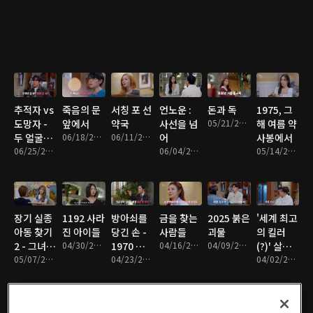
추적자 vs
죽음의 문
서칭 포 선
언노운 :
돈과 독
1975, 그
도망자 -
앞에서
약국
사선을 넘
05/21/2026 • 1시간 8분
해 여름 약
두 얼굴의
06/18/2026 • 1시간 24분
06/11/2026 • 1시간 26분
어
사봉에서
남자
06/25/2026 • 1시간 18분
06/04/2026 • 1시간 18분
05/14/2026 • 1시간 16분
장기 실종
1192 사라
방아쇠를
금을 찾는
2025 붉은
'세계 최고
아동 찾기
진 아이들
당긴 손 -
사람들
괴물
의 킬러
2 - 그녀를
04/30/2026 • 1시간 24분
1970 강변
04/16/2026 • 1시간 11분
04/09/2026 • 1시간 20분
(?)' 살인
찾습니다
05/07/2026 • 1시간 18분
3로 피살
04/23/2026 • 1시간 14분
자와 조종
04/02/2026 • 1시간 18분
사건
자