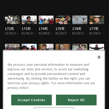
172회
173회
174회
175회
176회
177회
12/25/2016 • 48분
01/01/2017 • 48분
01/08/2017 • 48분
01/15/2017 • 48분
01/22/2017 • 46분
01/29/2017 • 47분
178회
179회
180회
181회
182회
183회
02/05/2017 • 47분
02/12/2017 • 48분
02/19/2017 • 47분
02/26/2017 • 47분
03/05/2017 • 47분
03/12/2017 • 47분
We process your personal information to measure and
improve our sites and service, to assist our marketing
campaigns and to provide personalised content and
advertising. By clicking the button on the right, you can
exercise your privacy rights. For more information see our
184회
185회
186회
187회
188회
189회
privacy notice
03/26/2017 • 47분
04/02/2017 • 47분
04/09/2017 • 47분
04/16/2017 • 47분
04/23/2017 • 47분
04/30/2017 • 48분
Accept Cookies
Reject All