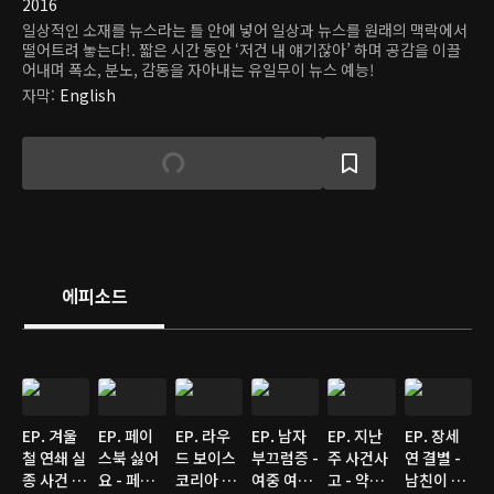
2016
일상적인 소재를 뉴스라는 틀 안에 넣어 일상과 뉴스를 원래의 맥락에서
떨어트려 놓는다!. 짧은 시간 동안 ‘저건 내 얘기잖아’ 하며 공감을 이끌
어내며 폭소, 분노, 감동을 자아내는 유일무이 뉴스 예능!
자막
:
English
에피소드
EP. 겨울
EP. 페이
EP. 라우
EP. 남자
EP. 지난
EP. 장세
철 연쇄 실
스북 싫어
드 보이스
부끄럼증 -
주 사건사
연 결별 -
종 사건 -
요 - 페이
코리아 -
여중 여고
고 - 약간
남친이 구