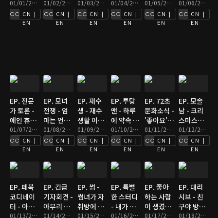
이불 밖은
01/01/2016 • 3분
스북 이런
01/02/2016 • 3분
점심시간
01/03/2016 • 3분
여대 나온
01/04/2016 • 3분
이런 빡침
01/05/2016 • 3분
남친이 되
01/06/2016 • 5분
위험해?
친구 꼭 있
까페가 괴
여자들 공
을 모르는
는 과정
CN |
CN |
CN |
CN |
CN |
CN |
음
로운 이유
감
사람은 없
EN
EN
EN
EN
EN
EN
지
EP. 전문
EP. 모녀
EP. 재수
EP. 투탕
EP. 72초
EP. 모솔
가 토론 -
전쟁 - 엄
생 - 재수
맨 - 하루
문화소식 -
남 - 크리
애인 휴대
마는 언제
생활 이래
에 약속 여
'좋아요'라
스마스를
폰, 봐도
01/07/2016 • 5분
쯤 나를 사
01/08/2016 • 4분
서 망했다
01/09/2016 • 3분
러개 잡는
01/10/2016 • 3분
는 안정
01/11/2016 • 2분
한 달 앞두
01/12/2016 • 3분
되는가?
랑해줄까
모음
남친
제...
고 분발하
CN |
CN |
CN |
CN |
CN |
CN |
요?
는 모태쏠
EN
EN
EN
EN
EN
EN
로
EP. 페북
EP. 긴급
EP. 썸 -
EP. 특별
EP. 좋아
EP. 대리
코디네이
기자회견 -
썸녀가 자
한 스터디
하는 사람
시브 - 친
터 - 아빠
아무리 그
취방에 찾
- 내가 좀
이 생겼을
구야 방금
가 페북을
01/13/2016 • 3분
래도 좀 그
01/14/2016 • 3분
아왔다
01/15/2016 • 3분
특별한 케
01/16/2016 • 4분
때 - 절친
01/17/2016 • 5분
생각났는
01/18/2016 • 4분