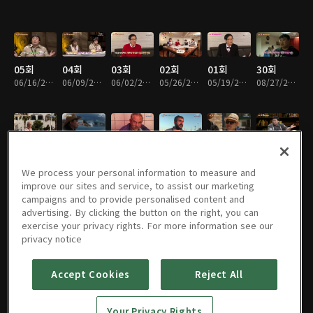
05회
04회
03회
02회
01회
30회
06/16/2026 • 33분
06/09/2026 • 33분
06/02/2026 • 33분
05/26/2026 • 32분
05/19/2026 • 33분
08/27/2025 • 34분
29회
02부
27회
26회
25회
24회
08/20/2025 • 34분
08/13/2025 • 33분
08/06/2025 • 33분
07/30/2025 • 33분
07/23/2025 • 34분
07/16/2025 • 34분
We process your personal information to measure and
improve our sites and service, to assist our marketing
campaigns and to provide personalised content and
advertising. By clicking the button on the right, you can
exercise your privacy rights. For more information see our
23회
22회
21회
20회
19회
18회
privacy notice
07/09/2025 • 34분
07/02/2025 • 34분
06/25/2025 • 33분
06/18/2025 • 33분
06/11/2025 • 34분
06/04/2025 • 33분
Accept Cookies
Reject All
17회
16회
15회
14회
13회
12회
Your Privacy Rights