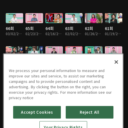
66회
65회
64회
63회
62회
61회
03/02/2025 • 47분
02/23/2025 • 46분
02/16/2025 • 46분
02/02/2025 • 46분
01/26/2025 • 46분
01/19/2025 • 46분
60회
59회
58회
57회
56회
55회
01/12/2025 • 46분
01/05/2025 • 47분
12/28/2024 • 46분
12/21/2024 • 46분
12/14/2024 • 46분
12/07/2024 • 46분
We process your personal information to measure and
improve our sites and service, to assist our marketing
campaigns and to provide personalised content and
advertising. By clicking the button on the right, you can
exercise your privacy rights. For more information see our
54회
53회
52회
51회
50회
49회
privacy notice
11/30/2024 • 47분
11/23/2024 • 47분
11/16/2024 • 47분
11/09/2024 • 46분
11/02/2024 • 46분
10/26/2024 • 46분
Accept Cookies
Reject All
48회
47회
46회
45회
44회
43회
Your Privacy Rights