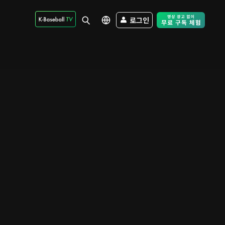
로그인
Free Trial - Sk