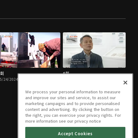
5회
6회
5/24/2024 • 1시간 16분
05/24/2024 • 1시간 55분
We process your personal information to measure
and improve our sites and service, to assist our
marketing campaigns and to provide personalised
content and advertising. By clicking the button on
the right, you can exercise your privacy rights. For
more information see our privacy notice
Accept Cookies