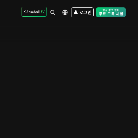
로그인
Free Trial - Sk