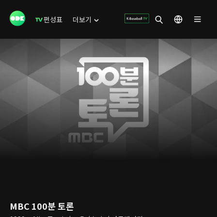
편성표
더보기
MBC 100분 토론