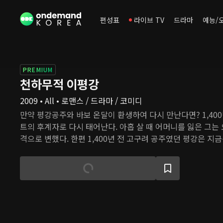
편성표
라이브 TV
드라마
예능/
PREMIUM
천하무적 이평강
2009 • All • 로맨스 / 드라마 / 코미디
만약 평강공주와 바보 온달이 환생하여 다시 만난다면? 1,400
트의 후계자로 다시 태어난다. 아홉 살 때 어머니를 잃은 그는
격으로 변했다. 한편 1,400년 전 고구려 공주였던 평강은 지
지가 세상을 떠난 후 집안 형편이 어려워지자, 그는 낮에는 
밤에는 닭백숙을 요리하며 가족의 생계를 책임진다. 전혀 다른
온달은 운명적으로 다시 만나 그들의 사랑을 이어간다.