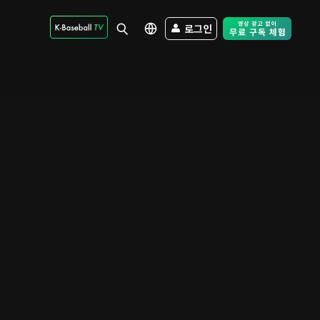
로그인
Free Trial - Sk