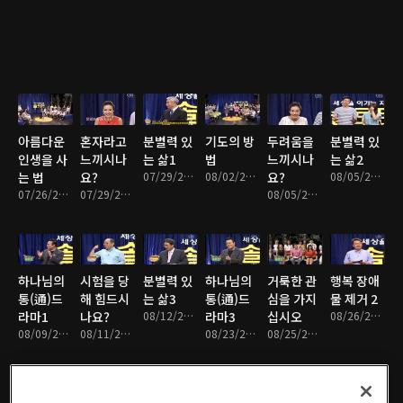
아름다운
혼자라고
분별력 있
기도의 방
두려움을
분별력 있
인생을 사
느끼시나
는 삶1
법
느끼시나
는 삶2
는 법
요?
07/29/2013 • 32분
08/02/2013 • 32분
요?
08/05/2013 • 33분
07/26/2013 • 33분
07/29/2013 • 34분
08/05/2013 • 33분
하나님의
시험을 당
분별력 있
하나님의
거룩한 관
행복 장애
통(通)드
해 힘드시
는 삶3
통(通)드
심을 가지
물 제거 2
라마1
나요?
08/12/2013 • 33분
라마3
십시오
08/26/2013 • 34분
08/09/2013 • 33분
08/11/2013 • 34분
08/23/2013 • 34분
08/25/2013 • 34분