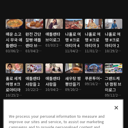
매운 소고
완전 간단
애틀랜타
나홀로 여
나홀로 여
나홀로 여
시 무국 애
찰빵 애틀
브이로그
행 #크로
행 #크로
행 #크로
틀랜타 브
랜타 브이
03/03/2025 • 27분
아티아 4
아티아 3
아티아 2
이로그
03/06/2025 • 16분
로그
03/04/2025 • 9분
11/04/2024 • 23분
11/01/2024 • 22분
10/29/2024 • 13분
홀로 세계
애틀랜타
애틀랜타
새우탕 짬
푸른투어~
그랜드케
여행 #크
사람들 2
사람들
뽕만들기
09/16/2024 • 15분
년 캠핑 브
로아티아
10/22/2024 • 25분
10/04/2024 • 25분
09/20/2024 • 11분
이로그
10/25/2024 • 5분
09/12/2024 • 40분
We process your personal information to measure and
improve our sites and service, to assist our marketing
애틀랜타
애틀랜타
레이나맘
슬기로운
실버타운
라디오 뉴
campaigns and to provide personalised content and