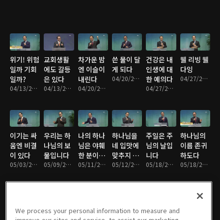
위기! 위험
교회생활
차가운 밤
쓴 물이 달
건강은 내
웰 리빙 웰
일까 기회
에도 갈등
엔 이슬이
게 되다
인생에 대
다잉
일까?
은 있다
내린다
04/20/2016 • 27분
한 예의다
04/27/2016 • 28분
04/13/2016 • 29분
04/13/2016 • 29분
04/20/2016 • 25분
04/27/2016 • 27분
이기는 싸
우리는 하
나의 하나
하나님을
주일은 주
하나님의
움엔 비결
나님의 보
님은 야훼
네 입맛에
님의 날입
이름 존귀
이 있다
물입니다
한 분이시
맞추지 말
니다
하도다
05/03/2016 • 26분
05/09/2016 • 29분
다
05/11/2016 • 31분
라
05/12/2016 • 26분
05/18/2016 • 28분
05/18/2016 • 27분
We process your personal information to measure and
효자성도
생명의 주
돈, 하나님
거룩하다,
서로 다르
말이 변해
improve our sites and service, to assist our marketing