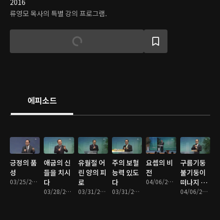
2016
류영모 목사의 특별 강의 프로그램.
에피소드
긍정의 품
애굽의 신
유월절 어
주의 보혈
요셉의 비
구름기둥
성
들을 치시
린 양의 피
능력 있도
전
불기둥이
03/25/2016 • 30분
다
로
다
04/06/2016 • 29분
떠나지 아
03/28/2016 • 29분
03/31/2016 • 31분
03/31/2016 • 28분
니하니라
04/06/2016 • 31분