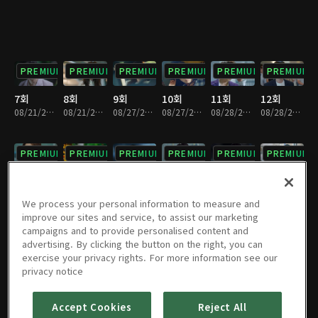
PREMIUM
PREMIUM
PREMIUM
PREMIUM
PREMIUM
PREMIUM
7회
8회
9회
10회
11회
12회
08/21/2018 • 28분
08/21/2018 • 31분
08/27/2018 • 27분
08/27/2018 • 31분
08/28/2018 • 32분
08/28/2018 • 28분
PREMIUM
PREMIUM
PREMIUM
PREMIUM
PREMIUM
PREMIUM
13회
14회
15회
16회
17회
18회
09/03/2018 • 30분
09/03/2018 • 30분
09/04/2018 • 31분
09/04/2018 • 29분
09/10/2018 • 29분
09/10/2018 • 32분
We process your personal information to measure and
improve our sites and service, to assist our marketing
campaigns and to provide personalised content and
PREMIUM
PREMIUM
PREMIUM
PREMIUM
PREMIUM
PREMIUM
advertising. By clicking the button on the right, you can
exercise your privacy rights. For more information see our
19회
20회
21회
22회
23회
24회
privacy notice
09/11/2018 • 31분
09/11/2018 • 29분
09/17/2018 • 32분
09/17/2018 • 28분
09/18/2018 • 29분
09/18/2018 • 32분
Accept Cookies
Reject All
PREMIUM
PREMIUM
PREMIUM
PREMIUM
PREMIUM
PREMIUM