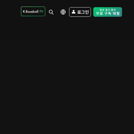
로그인
Free Trial - Sk