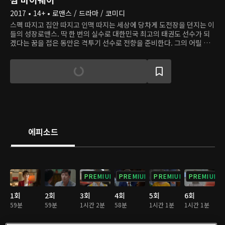
2017 • 14+ • 로맨스 / 드라마 / 코미디
스펙 따지고 집안 따지고 인맥 따지는 세상에 당차게 도전장을 던지는 이
들의 성장로맨스. 딱 한 번의 실수로 대한민국 최고의 태권도 선수가 되
겠다는 꿈을 접은 동만은 격투기 선수로 전향을 준비한다. 그의 어릴 적
친구 최애라는 백화점 안내데스크에서 일하지만 아나운서의 꿈을 향해
달린다. 동만의 절친 주만은 여자친구 설희의 헌신적 노력으로 대기업 정
규직 직원이 되었지만 신입사원의 저돌적인 구애에 마음이 흔들린다. 주
만과 연애 6년 차에 접어든 설희는 주만이 흔들리는 걸 느끼면서 처음으
로 주만이 없는 미래를 상상한다.
에피소드
PREMIUM
PREMIUM
PREMIUM
PREMIUM
1회
2회
3회
4회
5회
6회
59분
59분
1시간 2분
58분
1시간 1분
1시간 1분