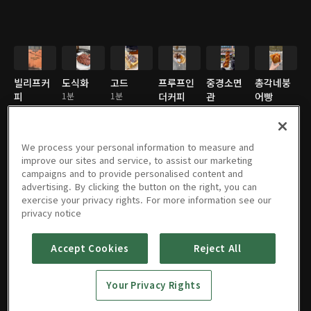
빌리프커
도식화
고드
프루프인
중경소면
총각네붕
피
1분
1분
더커피
관
어빵
1분
1분
1분
1분
We process your personal information to measure and
improve our sites and service, to assist our marketing
campaigns and to provide personalised content and
어니언
파티세리
서울앵무
코끼리베
브레디포
소하염전
advertising. By clicking the button on the right, you can
1분
후르츠
새
이글
스트
1분
exercise your privacy rights. For more information see our
1분
1분
1분
1분
privacy notice
Accept Cookies
Reject All
도토리가
테디뵈르
든
하우스
Your Privacy Rights
1분
1분