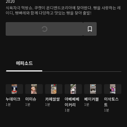
2020
식욕자극 먹방쇼. 쿠캣이 온디맨드코리아에 찾아왔다. 빵을 사랑하는 레
이디, 빵빠레와 함께 다양하고 맛있는 빵을 찾아 출발!
에피소드
누데이크
미미슈
카페쌀쌀
아베베베
베이커블
이삭토스
1분
1분
1분
이커리
1분
트
1분
1분