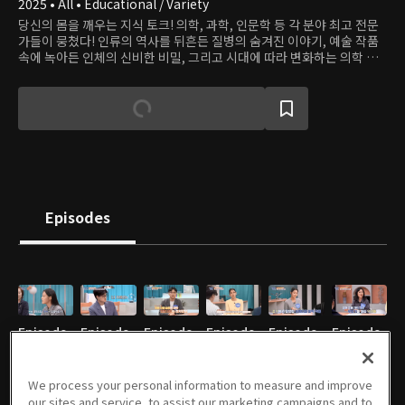
2025 • All • Educational / Variety
당신의 몸을 깨우는 지식 토크! 의학, 과학, 인문학 등 각 분야 최고 전문
가들이 뭉쳤다! 인류의 역사를 뒤흔든 질병의 숨겨진 이야기, 예술 작품
속에 녹아든 인체의 신비한 비밀, 그리고 시대에 따라 변화하는 의학 정
보와 건강에 대한 인식까지 전하는 건강+인문학 토크쇼
Episodes
Episode
Episode
Episode
Episode
Episode
Episode
1
2
3
4
5
6
05/06/2025 • 48m
05/13/2025 • 48m
05/20/2025 • 48m
05/27/2025 • 48m
06/10/2025 • 48m
06/17/2025 • 48m
We process your personal information to measure and improve
our sites and service, to assist our marketing campaigns and to