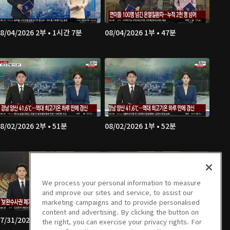
8/04/2026 2부 • 1시간 7분
08/04/2026 1부 • 47분
8/02/2026 2부 • 51분
08/02/2026 1부 • 52분
We process your personal information to measure
and improve our sites and service, to assist our
marketing campaigns and to provide personalised
content and advertising. By clicking the button on
7/31/2026 2부 • 1시간 7분
07/31/2026 1부 • 46분
the right, you can exercise your privacy rights. For