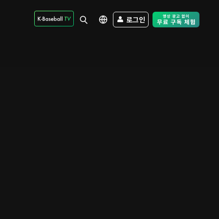
로그인
Free Trial - Sk