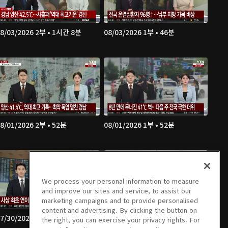
8/03/2026 2부 • 1시간 8분
08/03/2026 1부 • 46분
8/01/2026 2부 • 52분
08/01/2026 1부 • 52분
We process your personal information to measure
and improve our sites and service, to assist our
marketing campaigns and to provide personalised
content and advertising. By clicking the button on
7/30/2026 2부 • 1시간 7분
07/30/2026 1부 • 46분
the right, you can exercise your privacy rights. For