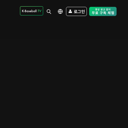
로그인
Free Trial - Sk