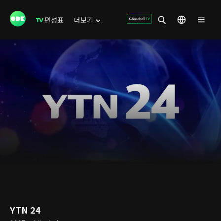
편성표
더보기
YTN 24