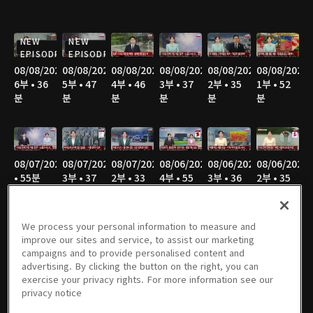
NEW
NEW
EPISODE
EPISODE
08/08/2026
08/08/2026
08/08/2026
08/08/2026
08/08/2026
08/08/2026
6부 • 36
5부 • 47
4부 • 46
3부 • 37
2부 • 35
1부 • 52
분
분
분
분
분
분
08/07/2026
08/07/2026
08/07/2026
08/06/2026
08/06/2026
08/06/2026
• 55분
3부 • 37
2부 • 33
4부 • 55
3부 • 36
2부 • 35
분
분
분
분
분
We process your personal information to measure and
improve our sites and service, to assist our marketing
campaigns and to provide personalised content and
08/06/2026
08/05/2026
08/05/2026
08/05/2026
08/05/2026
08/04/2026
advertising. By clicking the button on the right, you can
1부 • 52
4부 • 55
3부 • 37
2부 • 34
1부 • 51
4부 • 54
exercise your privacy rights. For more information see our
분
분
분
분
분
분
privacy notice