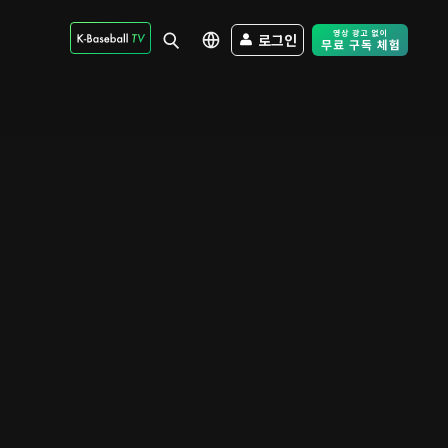
로그인
Free Trial - Sk