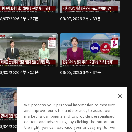
8/07/2026 3부 • 37분
08/07/2026 2부 • 33분
8/05/2026 4부 • 55분
08/05/2026 3부 • 37분
We process your personal information to measure
and improve our sites and service, to assist our
marketing campaigns and to provide personalised
content and advertising. By clicking the button on
8/04/2026 2부 • 35분
08/04/2026 1부 • 52분
the right, you can exercise your privacy rights. For