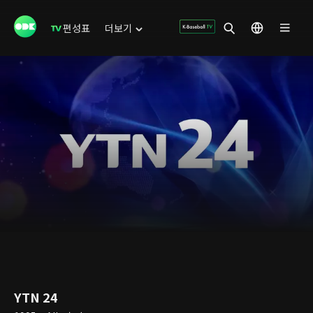
편성표
더보기
YTN 24