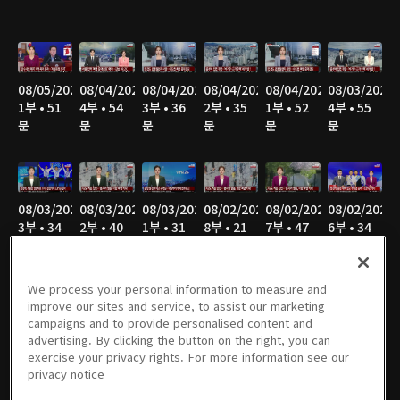
08/05/2026
08/04/2026
08/04/2026
08/04/2026
08/04/2026
08/03/2026
1부 • 51
4부 • 54
3부 • 36
2부 • 35
1부 • 52
4부 • 55
분
분
분
분
분
분
08/03/2026
08/03/2026
08/03/2026
08/02/2026
08/02/2026
08/02/2026
3부 • 34
2부 • 40
1부 • 31
8부 • 21
7부 • 47
6부 • 34
분
분
분
분
분
분
We process your personal information to measure and
improve our sites and service, to assist our marketing
campaigns and to provide personalised content and
08/02/2026
08/02/2026
08/02/2026
08/02/2026
08/02/2026
08/01/2026
advertising. By clicking the button on the right, you can
5부 • 49
4부 • 47
3부 • 36
2부 • 43
1부 • 27
7부 • 21
exercise your privacy rights. For more information see our
분
분
분
분
분
분
privacy notice