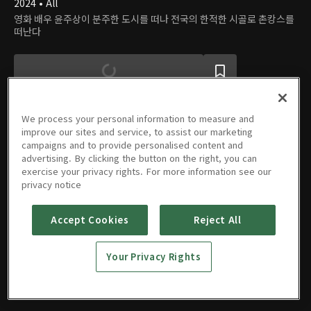
2024 • All
영화 배우 윤주상이 분주한 도시를 떠나 전국의 한적한 시골로 촌캉스를
떠난다
We process your personal information to measure and
improve our sites and service, to assist our marketing
campaigns and to provide personalised content and
에피소드
advertising. By clicking the button on the right, you can
exercise your privacy rights. For more information see our
privacy notice
Accept Cookies
Reject All
01회
02회
11/07/2024 • 46분
11/14/2024 • 46분
Your Privacy Rights