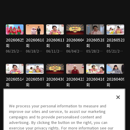
20260625
20260618
20260611
20260604
20260528
20260521
회
회
회
회
회
회
06/25/2026 • 14분
06/18/2026 • 14분
06/11/2026 • 14분
06/04/2026 • 15분
05/28/2026 • 15분
05/21/2026 • 15분
20260514
20260507
20260430
20260423
20260416
20260409
회
회
회
회
회
회
05/14/2026 • 14분
05/07/2026 • 15분
04/30/2026 • 14분
04/23/2026 • 14분
04/16/2026 • 14분
04/09/2026 • 14분
We process your personal information to measure and
improve our sites and service, to assist our marketing
campaigns and to provide personalised content and
20260402
20260326
20260319
20260312
20260305
20260226
advertising. By clicking the button on the right, you can
회
회
회
회
회
회
exercise your privacy rights. For more information see our
04/02/2026 • 14분
03/26/2026 • 14분
03/19/2026 • 13분
03/12/2026 • 14분
03/05/2026 • 14분
02/26/2026 • 15분