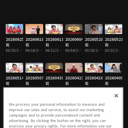
20260625
20260618
20260611
20260604
20260528
20260521
회
회
회
회
회
회
06/25/2026 • 14분
06/18/2026 • 14분
06/11/2026 • 14분
06/04/2026 • 15분
05/28/2026 • 15분
05/21/2026 • 15분
20260514
20260507
20260430
20260423
20260416
20260409
회
회
회
회
회
회
05/14/2026 • 14분
05/07/2026 • 15분
04/30/2026 • 14분
04/23/2026 • 14분
04/16/2026 • 14분
04/09/2026 • 14분
We process your personal information to measure and
improve our sites and service, to assist our marketing
campaigns and to provide personalised content and
20260402
20260326
20260319
20260312
20260305
20260226
advertising. By clicking the button on the right, you can
회
회
회
회
회
회
exercise your privacy rights. For more information see our
04/02/2026 • 14분
03/26/2026 • 14분
03/19/2026 • 13분
03/12/2026 • 14분
03/05/2026 • 14분
02/26/2026 • 15분