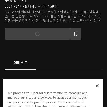
2024 • 14+ • 판타지 / 드라마 / 코미디
꼬장꼬장한 성미와 생활력으로 무장한 K 할머니 ‘오말순’, 하루아침에
걸 그룹 연습생 ‘오두리’가 되다?! 젊은 시절로 돌아간 그녀가 과거의 못
다한 꿈을 펼치며 다시 한 번 빛나는 전성기를 누리는 로맨스 음악 성장
드라마
에피소드
PREMIUM
PREMIUM
PREMIUM
PREMIUM
We process your personal information to measure and
1회
2회
3회
4회
5회
6회
improve our sites and service, to assist our marketing
12/18/2024 • 1시간 2분
12/18/2024 • 1시간 2분
12/25/2024 • 1시간 2분
12/26/2024 • 1시간 2분
01/01/2025 • 1시간 2분
01/02/2025 • 1시간 1분
campaigns and to provide personalised content and
advertising. By clicking the button on the right, you can