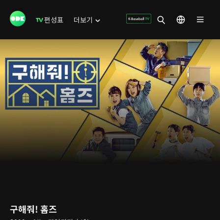
편성표
더보기
구해줘! 홈즈