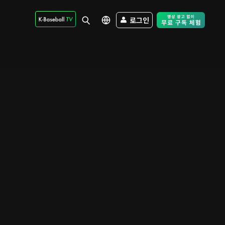
로그인
Free Trial - Sk