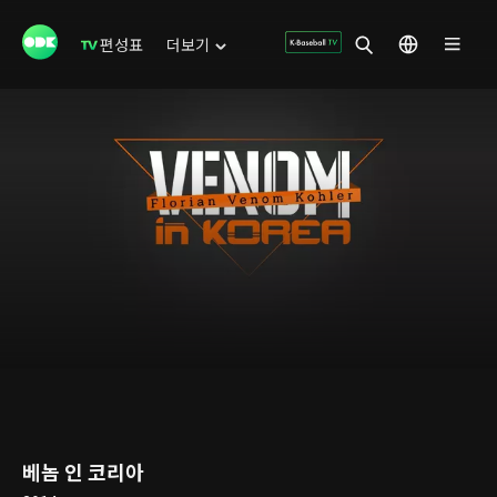
편성표
더보기
베놈 인 코리아