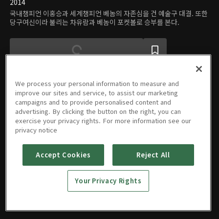
2014
국내챔피언 이홍승과 세계챔피언 베놈의 자존심을 건 예술구 대결. 또한
당구여신이라 불리는 차유람과 베놈이 포켓볼로 승부를 본다.
We process your personal information to measure and
improve our sites and service, to assist our marketing
campaigns and to provide personalised content and
에피소드
advertising. By clicking the button on the right, you can
exercise your privacy rights. For more information see our
privacy notice
Accept Cookies
Reject All
01회
02회
03회
05/03/2017 • 43분
05/04/2017 • 41분
05/05/2017 • 40분
Your Privacy Rights