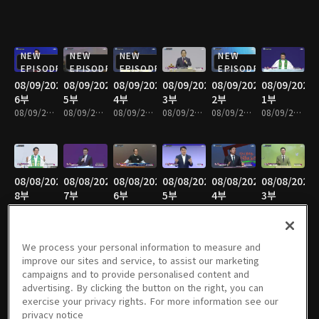
NEW
NEW
NEW
NEW
EPISODE
EPISODE
EPISODE
EPISODE
08/09/2026
08/09/2026
08/09/2026
08/09/2026
08/09/2026
08/09/2026
6부
5부
4부
3부
2부
1부
08/09/2026 • 25분
08/09/2026 • 25분
08/09/2026 • 25분
08/09/2026 • 25분
08/09/2026 • 25분
08/09/2026 • 25분
08/08/2026
08/08/2026
08/08/2026
08/08/2026
08/08/2026
08/08/2026
8부
7부
6부
5부
4부
3부
08/08/2026 • 25분
08/08/2026 • 25분
08/08/2026 • 25분
08/08/2026 • 25분
08/08/2026 • 25분
08/08/2026 • 25분
We process your personal information to measure and
improve our sites and service, to assist our marketing
campaigns and to provide personalised content and
08/08/2026
08/08/2026
08/07/2026
08/07/2026
08/07/2026
08/07/2026
advertising. By clicking the button on the right, you can
2부
1부
8부
7부
5부
4부
exercise your privacy rights. For more information see our
08/08/2026 • 25분
08/08/2026 • 25분
08/07/2026 • 25분
08/07/2026 • 25분
08/07/2026 • 25분
08/07/2026 • 24분
privacy notice