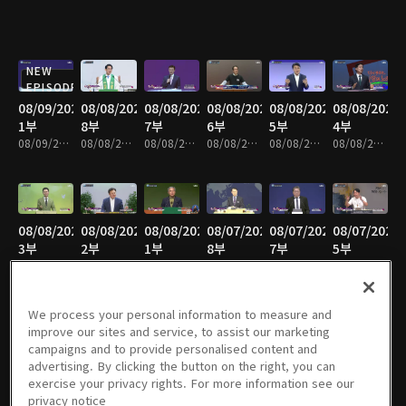
NEW
EPISODE
08/09/2026
08/08/2026
08/08/2026
08/08/2026
08/08/2026
08/08/2026
1부
8부
7부
6부
5부
4부
08/09/2026 • 25분
08/08/2026 • 25분
08/08/2026 • 25분
08/08/2026 • 25분
08/08/2026 • 25분
08/08/2026 • 25분
08/08/2026
08/08/2026
08/08/2026
08/07/2026
08/07/2026
08/07/2026
3부
2부
1부
8부
7부
5부
08/08/2026 • 25분
08/08/2026 • 25분
08/08/2026 • 25분
08/07/2026 • 25분
08/07/2026 • 25분
08/07/2026 • 25분
We process your personal information to measure and
improve our sites and service, to assist our marketing
campaigns and to provide personalised content and
08/07/2026
08/07/2026
08/07/2026
08/07/2026
08/06/2026
08/06/2026
advertising. By clicking the button on the right, you can
4부
3부
2부
1부
5부
4부
exercise your privacy rights. For more information see our
08/07/2026 • 24분
08/07/2026 • 25분
08/07/2026 • 25분
08/07/2026 • 25분
08/06/2026 • 25분
08/06/2026 • 25분
privacy notice