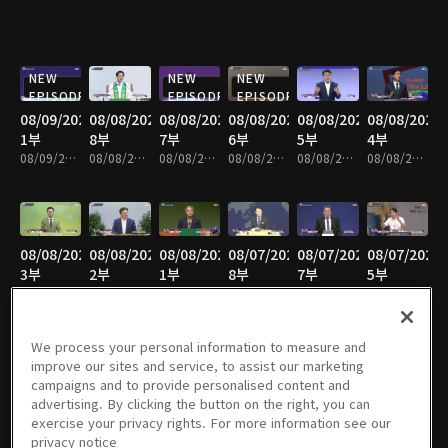
NEW
NEW
NEW
EPISODE
EPISODE
EPISODE
08/09/2026
08/08/2026
08/08/2026
08/08/2026
08/08/2026
08/08/2026
1부
8부
7부
6부
5부
4부
08/09/2026 • 25분
08/08/2026 • 25분
08/08/2026 • 25분
08/08/2026 • 25분
08/08/2026 • 25분
08/08/2026 • 25분
08/08/2026
08/08/2026
08/08/2026
08/07/2026
08/07/2026
08/07/2026
3부
2부
1부
8부
7부
5부
08/08/2026 • 25분
08/08/2026 • 25분
08/08/2026 • 25분
08/07/2026 • 25분
08/07/2026 • 25분
08/07/2026 • 25분
We process your personal information to measure and
improve our sites and service, to assist our marketing
campaigns and to provide personalised content and
08/07/2026
08/07/2026
08/07/2026
08/07/2026
08/06/2026
08/06/2026
advertising. By clicking the button on the right, you can
4부
3부
2부
1부
5부
4부
exercise your privacy rights. For more information see our
08/07/2026 • 24분
08/07/2026 • 25분
08/07/2026 • 25분
08/07/2026 • 25분
08/06/2026 • 25분
08/06/2026 • 25분
privacy notice