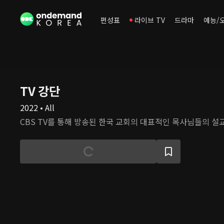
편성표
라이브 TV
드라마
예능/
TV 강단
2022 • All
CBS TV를 통해 방송된 한국 교회의 대표적인 목사님들의 설교