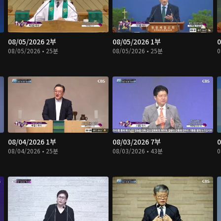
08/05/2026 2부
08/05/2026 1부
0
08/05/2026 • 25분
08/05/2026 • 25분
0
08/04/2026 1부
08/03/2026 7부
0
08/04/2026 • 25분
08/03/2026 • 43분
0