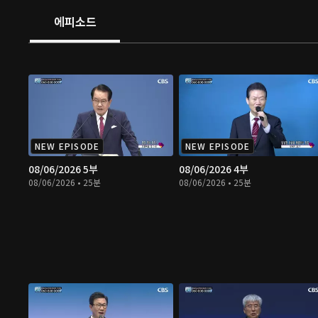
에피소드
NEW EPISODE
NEW EPISODE
08/06/2026 5부
08/06/2026 4부
08/06/2026 • 25분
08/06/2026 • 25분