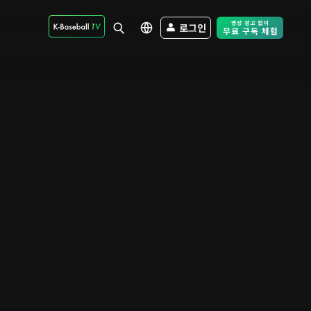
로그인
Free Trial - Sk