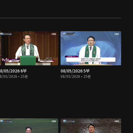
8/05/2026 6부
08/05/2026 5부
8/05/2026 • 25분
08/05/2026 • 25분